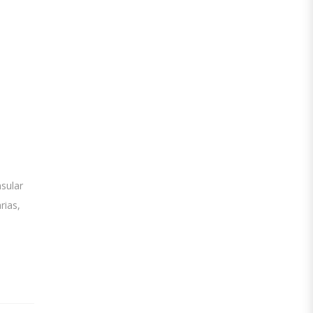
nsular
rias,