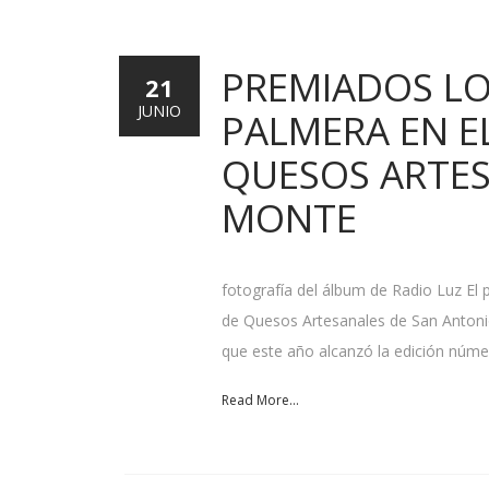
PREMIADOS LO
21
JUNIO
PALMERA EN E
QUESOS ARTE
MONTE
fotografía del álbum de Radio Luz El 
de Quesos Artesanales de San Antoni
que este año alcanzó la edición núme
Read More...