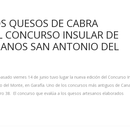
S QUESOS DE CABRA
L CONCURSO INSULAR DE
SANOS SAN ANTONIO DEL
pasado viernes 14 de junio tuvo lugar la nueva edición del Concurso I
o del Monte, en Garafía. Uno de los concursos más antiguos de Cana
ro 38. El concurso que evalúa a los quesos artesanos elaborados