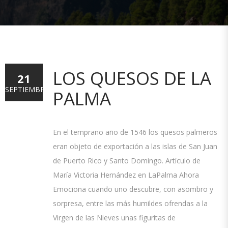
LOS QUESOS DE LA
21
SEPTIEMBRE
PALMA
En el temprano año de 1546 los quesos palmeros
eran objeto de exportación a las islas de San Juan
de Puerto Rico y Santo Domingo. Artículo de
María Victoria Hernández en LaPalma Ahora
Emociona cuando uno descubre, con asombro y
sorpresa, entre las más humildes ofrendas a la
Virgen de las Nieves unas figuritas de