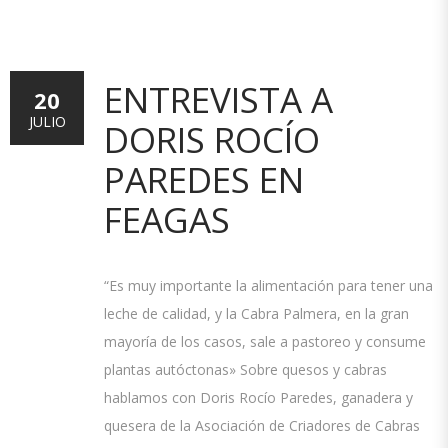
ENTREVISTA A
20
JULIO
DORIS ROCÍO
PAREDES EN
FEAGAS
“Es muy importante la alimentación para tener una
leche de calidad, y la Cabra Palmera, en la gran
mayoría de los casos, sale a pastoreo y consume
plantas autóctonas» Sobre quesos y cabras
hablamos con Doris Rocío Paredes, ganadera y
quesera de la Asociación de Criadores de Cabras