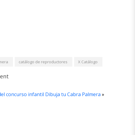
mera
catálogo de reproductores
X Catálogo
ent
el concurso infantil Dibuja tu Cabra Palmera
»