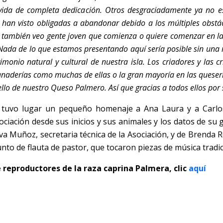
ida de completa dedicación. Otros desgraciadamente ya no est
an visto obligadas a abandonar debido a los múltiples obstácul
ero también veo gente joven que comienza o quiere comenzar en l
Nada de lo que estamos presentando aquí sería posible sin una
monio natural y cultural de nuestra isla. Los criadores y las c
anaderías como muchas de ellas o la gran mayoría en las queserí
ello de nuestro Queso Palmero. Así que gracias a todos ellos por
e tuvo lugar un pequeño homenaje a Ana Laura y a Carlo
ciación desde sus inicios y sus animales y los datos de su 
va Muñoz, secretaria técnica de la Asociación, y de Brenda Ro
unto de flauta de pastor, que tocaron piezas de música tradic
 reproductores de la raza caprina Palmera, clic
aquí