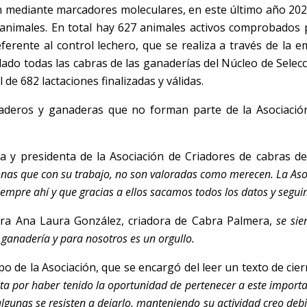
ión mediante marcadores moleculares, en este último año 20
5 animales. En total hay 627 animales activos comprobado
referente al control lechero, que se realiza a través de la
ado todas las cabras de las ganaderías del Núcleo de Selecc
 de 682 lactaciones finalizadas y válidas.
aderos y ganaderas que no forman parte de la Asociación
 y presidenta de la Asociación de Criadores de cabras d
as que con su trabajo, no son valoradas como merecen. La Asocia
iempre ahí y que gracias a ellos sacamos todos los datos y segu
ra Ana Laura González, criadora de Cabra Palmera,
se sie
 ganadería y para nosotros es un orgullo.
po de la Asociación, que se encargó del leer un texto de cie
ita por haber tenido la oportunidad de pertenecer a este import
gunas se resisten a dejarlo, manteniendo su actividad creo debid