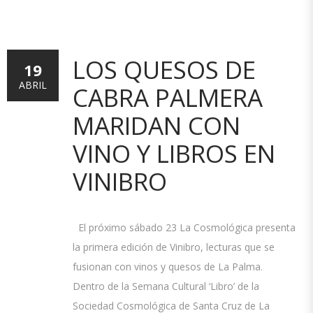
LOS QUESOS DE
19
ABRIL
CABRA PALMERA
MARIDAN CON
VINO Y LIBROS EN
VINIBRO
El próximo sábado 23 La Cosmológica presenta
la primera edición de Vinibro, lecturas que se
fusionan con vinos y quesos de La Palma.
Dentro de la Semana Cultural ‘Libro’ de la
Sociedad Cosmológica de Santa Cruz de La