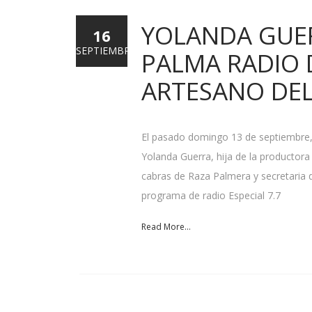
YOLANDA GUERR
16
SEPTIEMBRE
PALMA RADIO 
ARTESANO DEL
El pasado domingo 13 de septiembre, e
Yolanda Guerra, hija de la productor
cabras de Raza Palmera y secretaria 
programa de radio Especial 7.7
Read More...