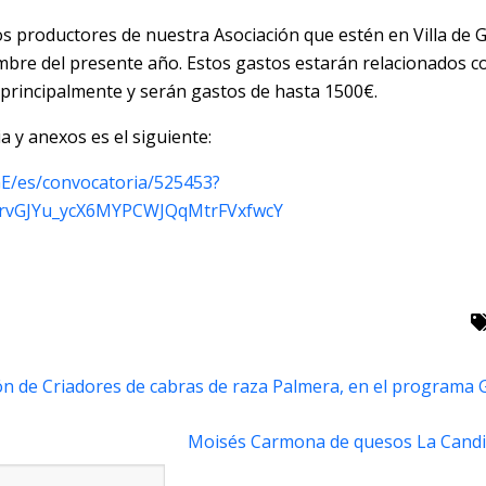
os productores de nuestra Asociación que estén en Villa de G
embre del presente año. Estos gastos estarán relacionados co
principalmente y serán gastos de hasta 1500€.
a y anexos es el siguiente:
GE/es/convocatoria/525453?
VrvGJYu_ycX6MYPCWJQqMtrFVxfwcY
ón de Criadores de cabras de raza Palmera, en el programa G
Moisés Carmona de quesos La Candil