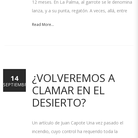
12 meses. En La Palma, al garrote se le denomina
lanza, y a su punta, regatón. A veces, allá, entre
Read More...
¿VOLVEREMOS A
14
SEPTIEMBRE
CLAMAR EN EL
DESIERTO?
Un artículo de Juan Capote Una vez pasado el
incendio, cuyo control ha requerido toda la