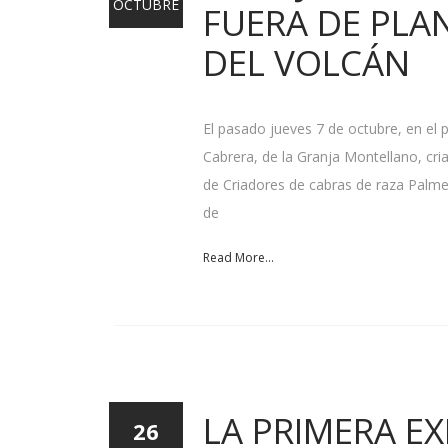
OCTUBRE
FUERA DE PLA
DEL VOLCÁN
El pasado jueves 7 de octubre, en el 
Cabrera, de la Granja Montellano, cr
de Criadores de cabras de raza Palme
de
Read More...
LA PRIMERA EX
26