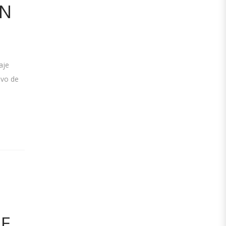
EN
aje
ivo de
DE