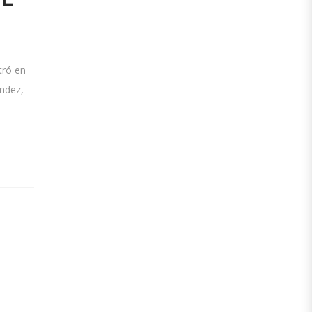
tró en
ández,
e
E