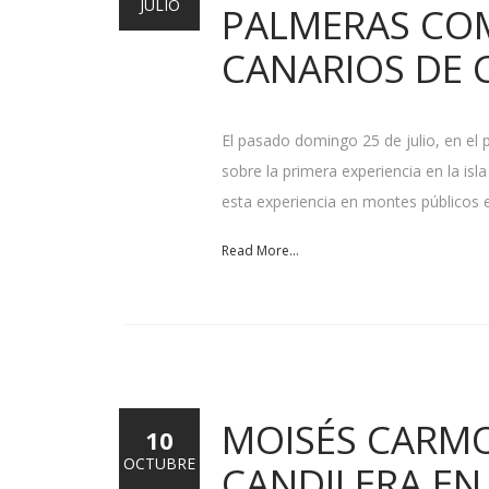
JULIO
PALMERAS CO
CANARIOS DE 
El pasado domingo 25 de julio, en e
sobre la primera experiencia en la is
esta experiencia en montes públicos e
Read More...
MOISÉS CARMO
10
OCTUBRE
CANDILERA EN