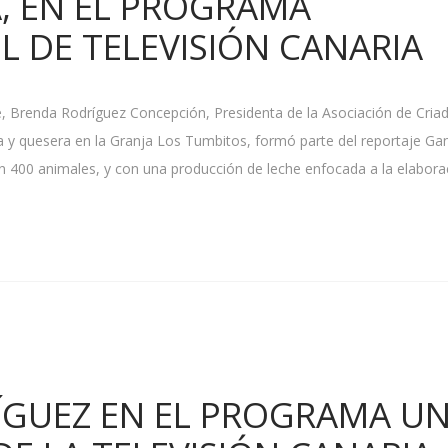
, EN EL PROGRAMA
L DE TELEVISIÓN CANARIA
, Brenda Rodríguez Concepción, Presidenta de la Asociación de Cria
 y quesera en la Granja Los Tumbitos, formó parte del reportaje Ga
con 400 animales, y con una producción de leche enfocada a la elabora
ÍGUEZ EN EL PROGRAMA U