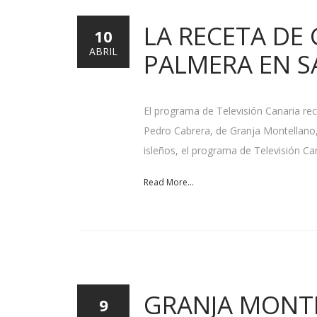
LA RECETA DE
10
ABRIL
PALMERA EN S
El programa de Televisión Canaria reco
Pedro Cabrera, de Granja Montellano,
isleños, el programa de Televisión Can
Read More...
GRANJA MONTE
9