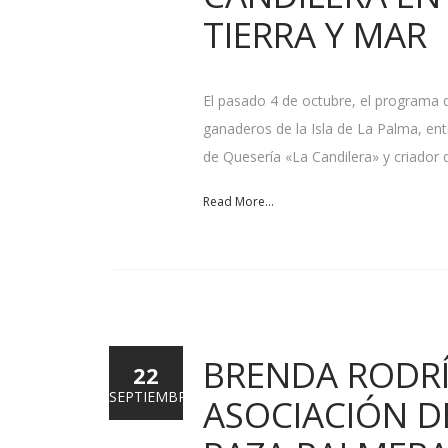
TIERRA Y MAR
El pasado 4 de octubre, el programa 
ganaderos de la Isla de La Palma, en
de Quesería «La Candilera» y criador 
Read More...
BRENDA RODRÍ
22
SEPTIEMBRE
ASOCIACIÓN D