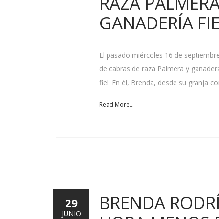
RAZA PALMERA
GANADERÍA FIE
El pasado miércoles 16 de septiembre
de cabras de raza Palmera y ganadera
fiel. En él, Brenda, desde su granja 
Read More...
BRENDA RODR
29
JUNIO